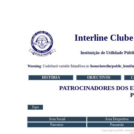
Interline Clube
Instituição de Utilidade Púb
Warning
: Undefined variable $dataHora in
/home/interlin/public_html/i
HISTÓRIA
OBJECTIVOS
C
PATROCINADORES DOS E
Topo
Área Social
Área Desportiva
Parceiros
Passarola
Copyright (c)2008 - Interlin
Pág