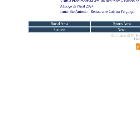
Visita à Procuradoria-Geral da República – Palácio de
Almoço de Natal 2024
Jantar Sto Antonio - Restaurante Cais na Perguiça
Social Area
Sports Area
Partners
News
Copyright (c)2008 - Int
Page