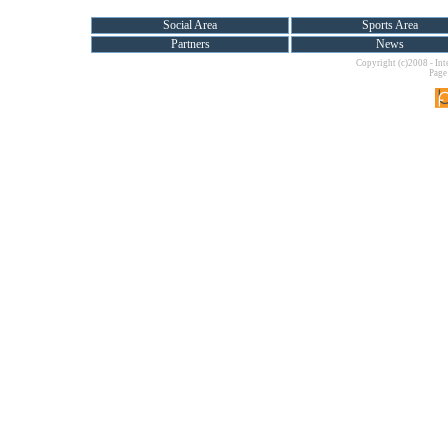
Social Area
Sports Area
Partners
News
Copyright (c)2008 - Int
Page